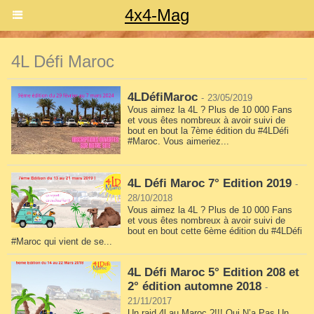
4x4-Mag
4L Défi Maroc
4LDéfiMaroc
-
23/05/2019
Vous aimez la 4L ? Plus de 10 000 Fans
et vous êtes nombreux à avoir suivi de
bout en bout la 7ème édition du #4LDéfi
#Maroc. Vous aimeriez...
4L Défi Maroc 7° Edition 2019
-
28/10/2018
Vous aimez la 4L ? Plus de 10 000 Fans
et vous êtes nombreux à avoir suivi de
bout en bout cette 6ème édition du #4LDéfi
#Maroc qui vient de se...
4L Défi Maroc 5° Edition 208 et
2° édition automne 2018
-
21/11/2017
Un raid 4l au Maroc ?!!! Qui N’a Pas Un