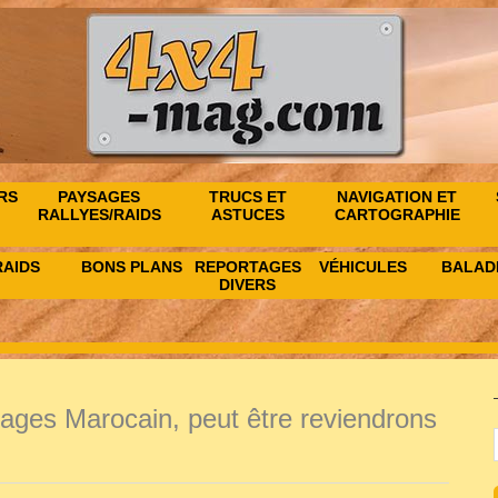
RS
PAYSAGES
TRUCS ET
NAVIGATION ET
RALLYES/RAIDS
ASTUCES
CARTOGRAPHIE
RAIDS
BONS PLANS
REPORTAGES
VÉHICULES
BALAD
DIVERS
ages Marocain, peut être reviendrons