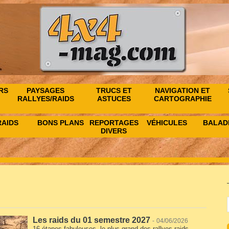
RS
PAYSAGES
TRUCS ET
NAVIGATION ET
RALLYES/RAIDS
ASTUCES
CARTOGRAPHIE
RAIDS
BONS PLANS
REPORTAGES
VÉHICULES
BALAD
DIVERS
Les raids du 01 semestre 2027
-
04/06/2026
16 étapes fabuleuses, le plus grand des rallyes-raids