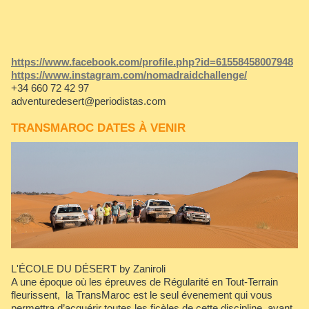
https://www.facebook.com/profile.php?id=61558458007948
https://www.instagram.com/nomadraidchallenge/
+34 660 72 42 97
adventuredesert@periodistas.com
TRANSMAROC DATES À VENIR
L'ÉCOLE DU DÉSERT by Zaniroli
A une époque où les épreuves de Régularité en Tout-Terrain
fleurissent, la TransMaroc est le seul évenement qui vous
permettra d’acquérir toutes les ficèles de cette discipline, avant