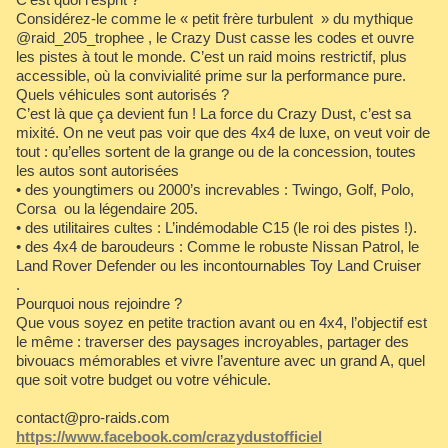
Considérez-le comme le « petit frère turbulent » du mythique
@raid_205_trophee , le Crazy Dust casse les codes et ouvre
les pistes à tout le monde. C’est un raid moins restrictif, plus
accessible, où la convivialité prime sur la performance pure.
Quels véhicules sont autorisés ?
C’est là que ça devient fun ! La force du Crazy Dust, c’est sa
mixité. On ne veut pas voir que des 4x4 de luxe, on veut voir de
tout : qu’elles sortent de la grange ou de la concession, toutes
les autos sont autorisées
• des youngtimers ou 2000’s increvables : Twingo, Golf, Polo,
Corsa ou la légendaire 205.
• des utilitaires cultes : L’indémodable C15 (le roi des pistes !).
• des 4x4 de baroudeurs : Comme le robuste Nissan Patrol, le
Land Rover Defender ou les incontournables Toy Land Cruiser
.
Pourquoi nous rejoindre ?
Que vous soyez en petite traction avant ou en 4x4, l’objectif est
le même : traverser des paysages incroyables, partager des
bivouacs mémorables et vivre l’aventure avec un grand A, quel
que soit votre budget ou votre véhicule.
contact@pro-raids.com
https://www.facebook.com/crazydustofficiel