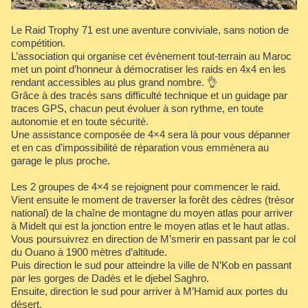
Le Raid Trophy 71 est une aventure conviviale, sans notion de
compétition.
L’association qui organise cet évènement tout-terrain au Maroc
met un point d’honneur à démocratiser les raids en 4x4 en les
rendant accessibles au plus grand nombre. 👌
Grâce à des tracés sans difficulté technique et un guidage par
traces GPS, chacun peut évoluer à son rythme, en toute
autonomie et en toute sécurité.
Une assistance composée de 4×4 sera là pour vous dépanner
et en cas d’impossibilité de réparation vous emmènera au
garage le plus proche.
Les 2 groupes de 4×4 se rejoignent pour commencer le raid.
Vient ensuite le moment de traverser la forêt des cèdres (trésor
national) de la chaîne de montagne du moyen atlas pour arriver
à Midelt qui est la jonction entre le moyen atlas et le haut atlas.
Vous poursuivrez en direction de M’smerir en passant par le col
du Ouano à 1900 mètres d’altitude.
Puis direction le sud pour atteindre la ville de N’Kob en passant
par les gorges de Dadès et le djebel Saghro.
Ensuite, direction le sud pour arriver à M’Hamid aux portes du
désert.