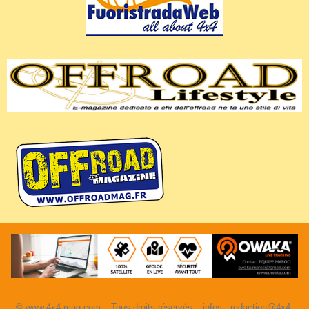
© www.4x4-mag.com – Tous droits réservés – infos : redaction@4x4-