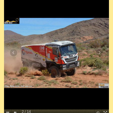
2
/
14