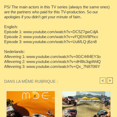
PS/ The main actors in this TV series (always the same ones)
are the partners who paid for this TV-production. So our
apologies if you didn't get your minute of faim.
English:
Episode 1: www.youtube.com/watch?v=DC5Z7gwCdjA
Episode 2: www.youtube.com/watch?v=vFQEhV8Phcc
Episode 3: www.youtube.com/watch?v=UuMLQ-j6zn8
Nederlands:
Aflevering 1: www.youtube.com/watch?v=0GC44I4EY3o
Aflevering 2: www.youtube.com/watch?v=dH8ls3qpWdQ
Aflevering 3: www.youtube.com/watch?v=Qx_7N870I6Y
<
>
DANS LA MÊME RUBRIQUE :