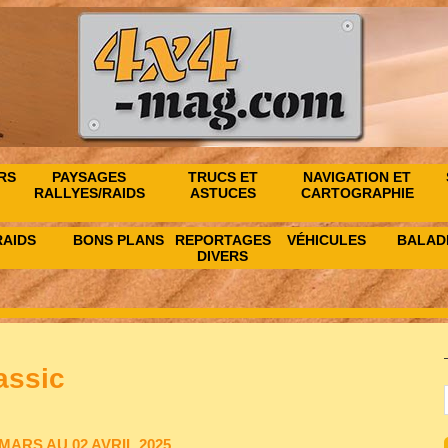
RS
PAYSAGES
TRUCS ET
NAVIGATION ET
RALLYES/RAIDS
ASTUCES
CARTOGRAPHIE
RAIDS
BONS PLANS
REPORTAGES
VÉHICULES
BALAD
DIVERS
assic
MARS AU 02 AVRIL 2025