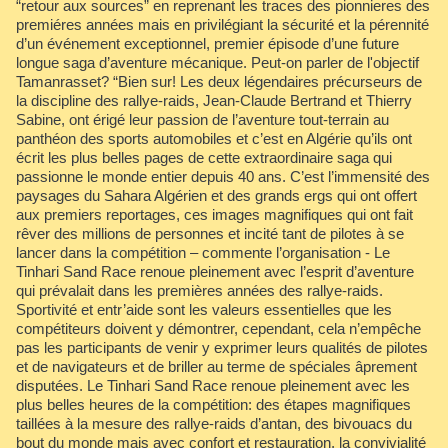
“retour aux sources” en reprenant les traces des pionnieres des
premiéres années mais en privilégiant la sécurité et la pérennité
d’un événement exceptionnel, premier épisode d’une future
longue saga d’aventure mécanique. Peut-on parler de l'objectif
Tamanrasset? “Bien sur! Les deux légendaires précurseurs de
la discipline des rallye-raids, Jean-Claude Bertrand et Thierry
Sabine, ont érigé leur passion de l’aventure tout-terrain au
panthéon des sports automobiles et c’est en Algérie qu’ils ont
écrit les plus belles pages de cette extraordinaire saga qui
passionne le monde entier depuis 40 ans. C’est l’immensité des
paysages du Sahara Algérien et des grands ergs qui ont offert
aux premiers reportages, ces images magnifiques qui ont fait
rêver des millions de personnes et incité tant de pilotes à se
lancer dans la compétition – commente l’organisation - Le
Tinhari Sand Race renoue pleinement avec l’esprit d’aventure
qui prévalait dans les premières années des rallye-raids.
Sportivité et entr’aide sont les valeurs essentielles que les
compétiteurs doivent y démontrer, cependant, cela n’empêche
pas les participants de venir y exprimer leurs qualités de pilotes
et de navigateurs et de briller au terme de spéciales âprement
disputées. Le Tinhari Sand Race renoue pleinement avec les
plus belles heures de la compétition: des étapes magnifiques
taillées à la mesure des rallye-raids d’antan, des bivouacs du
bout du monde mais avec confort et restauration, la convivialité