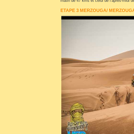
matin de 47 kms et celui de l’après-midi 
ETAPE 3 MERZOUGA/ MERZOUG