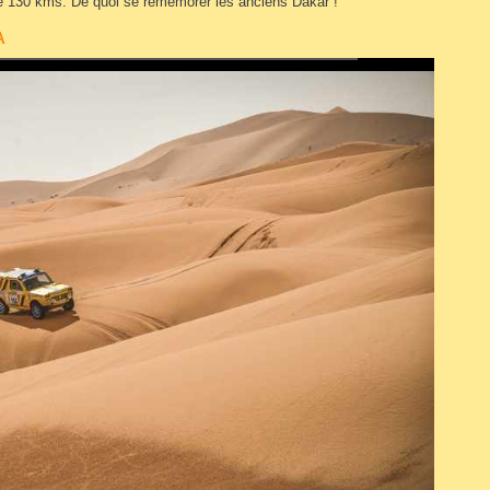
de 130 kms. De quoi se remémorer les anciens Dakar !
A