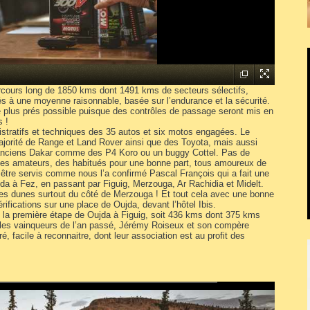
cours long de 1850 kms dont 1491 kms de secteurs sélectifs,
és à une moyenne raisonnable, basée sur l’endurance et la sécurité.
le plus prés possible puisque des contrôles de passage seront mis en
s !
nistratifs et techniques des 35 autos et six motos engagées. Le
majorité de Range et Land Rover ainsi que des Toyota, mais aussi
anciens Dakar comme des P4 Koro ou un buggy Cottel. Pas de
 des amateurs, des habitués pour une bonne part, tous amoureux de
 être servis comme nous l’a confirmé Pascal François qui a fait une
ujda à Fez, en passant par Figuig, Merzouga, Ar Rachidia et Midelt.
es dunes surtout du côté de Merzouga ! Et tout cela avec une bonne
érifications sur une place de Oujda, devant l’hôtel Ibis.
 la première étape de Oujda à Figuig, soit 436 kms dont 375 kms
 les vainqueurs de l’an passé, Jérémy Roiseux et son compère
 facile à reconnaitre, dont leur association est au profit des