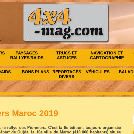
RS
PAYSAGES
TRUCS ET
NAVIGATION ET
RALLYES/RAIDS
ASTUCES
CARTOGRAPHIE
RAIDS
BONS PLANS
REPORTAGES
VÉHICULES
BALAD
DIVERS
ers Maroc 2019
e rallye des Pionniers. C’est la 8e édition, toujours organisée
départ de Oujda, la 10e ville du Maroc (410 000 habitants) située