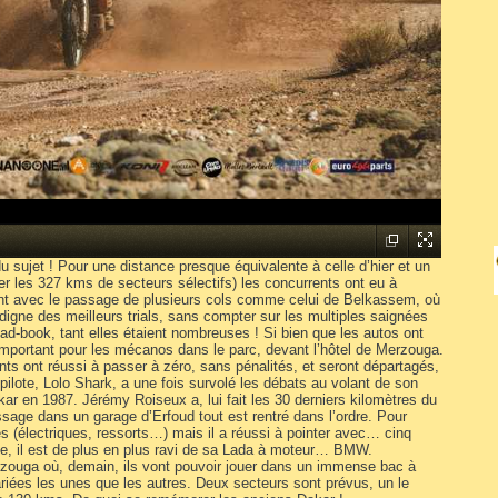
 du sujet ! Pour une distance presque équivalente à celle d’hier et un
er les 327 kms de secteurs sélectifs) les concurrents ont eu à
mment avec le passage de plusieurs cols comme celui de Belkassem, où
digne des meilleurs trials, sans compter sur les multiples saignées
oad-book, tant elles étaient nombreuses ! Si bien que les autos ont
l important pour les mécanos dans le parc, devant l’hôtel de Merzouga.
ts ont réussi à passer à zéro, sans pénalités, et seront départagés,
pilote, Lolo Shark, a une fois survolé les débats au volant de son
ar en 1987. Jérémy Roiseux a, lui fait les 30 derniers kilomètres du
sage dans un garage d’Erfoud tout est rentré dans l’ordre. Pour
és (électriques, ressorts…) mais il a réussi à pointer avec… cinq
se, il est de plus en plus ravi de sa Lada à moteur… BMW.
erzouga où, demain, ils vont pouvoir jouer dans un immense bac à
riées les unes que les autres. Deux secteurs sont prévus, un le