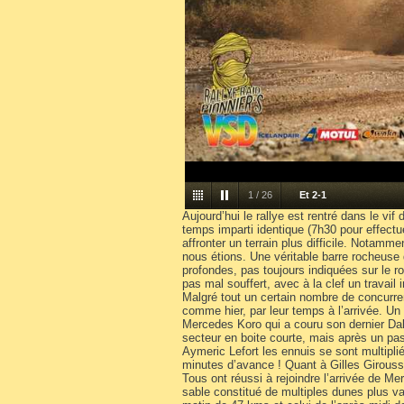
1
/
26
Et 2-1
Aujourd’hui le rallye est rentré dans le vif
temps imparti identique (7h30 pour effectu
affronter un terrain plus difficile. Nota
nous étions. Une véritable barre rocheuse 
profondes, pas toujours indiquées sur le r
pas mal souffert, avec à la clef un travai
Malgré tout un certain nombre de concurren
comme hier, par leur temps à l’arrivée. Un 
Mercedes Koro qui a couru son dernier Dak
secteur en boite courte, mais après un pas
Aymeric Lefort les ennuis se sont multipli
minutes d’avance ! Quant à Gilles Girous
Tous ont réussi à rejoindre l’arrivée de M
sable constitué de multiples dunes plus va