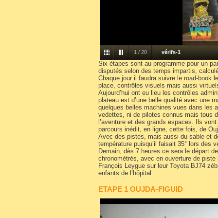
1
/
20
vérifs-1
Six étapes sont au programme pour un par
disputés selon des temps impartis, calcul
Chaque jour il faudra suivre le road-book 
place, contrôles visuels mais aussi virtuel
Aujourd’hui ont eu lieu les contrôles admi
plateau est d’une belle qualité avec une 
quelques belles machines vues dans les 
vedettes, ni de pilotes connus mais tous
l’aventure et des grands espaces. Ils vont
parcours inédit, en ligne, cette fois, de O
Avec des pistes, mais aussi du sable et d
température puisqu’il faisait 35° lors des v
Demain, dès 7 heures ce sera le départ de
chronométrés, avec en ouverture de piste
François Leygue sur leur Toyota BJ74 zébré,
enfants de l’hôpital.
ETAPE 1 OUJDA-FIGUID