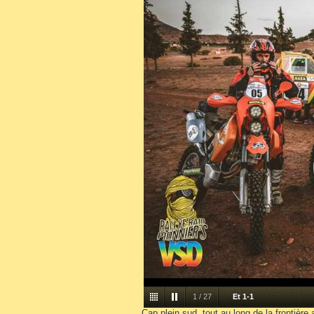
1
/
27
Et 1-1
Cap plein sud, tout au long de la frontière