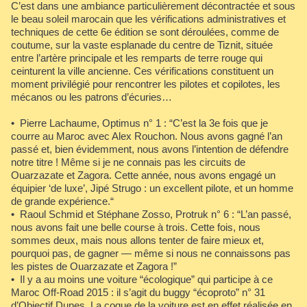
C’est dans une ambiance particulièrement décontractée et sous
le beau soleil marocain que les vérifications administratives et
techniques de cette 6e édition se sont déroulées, comme de
coutume, sur la vaste esplanade du centre de Tiznit, située
entre l’artère principale et les remparts de terre rouge qui
ceinturent la ville ancienne. Ces vérifications constituent un
moment privilégié pour rencontrer les pilotes et copilotes, les
mécanos ou les patrons d’écuries…
• Pierre Lachaume, Optimus n° 1 : “C’est la 3e fois que je
courre au Maroc avec Alex Rouchon. Nous avons gagné l’an
passé et, bien évidemment, nous avons l’intention de défendre
notre titre ! Même si je ne connais pas les circuits de
Ouarzazate et Zagora. Cette année, nous avons engagé un
équipier ‘de luxe’, Jipé Strugo : un excellent pilote, et un homme
de grande expérience.“
• Raoul Schmid et Stéphane Zosso, Protruk n° 6 : “L’an passé,
nous avons fait une belle course à trois. Cette fois, nous
sommes deux, mais nous allons tenter de faire mieux et,
pourquoi pas, de gagner — même si nous ne connaissons pas
les pistes de Ouarzazate et Zagora !”
• Il y a au moins une voiture “écologique” qui participe à ce
Maroc Off-Road 2015 : il s’agit du buggy “écoproto” n° 31
d’Objectif Dunes. La coque de la voiture est en effet réalisée en