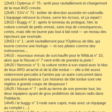
12h43 / Optimus n° 75 : arrêt pour ravitaillement et changement
de la roue AVD crevée.
12h45 / SSV n° 73 : boîtier de direction assistée en vadrouille.
L’équipage retrouve la chose, serre les écrous, et ça repart !
13h15 / Buggy n° 3 : après le tonneau du prologue, hier, la
voiture connaît de petits ennuis, sans trop de conséquences,
certes, mais elle ne tourne pas tout à fait rond — an niveau des
injecteurs par exemple.
13h53 / n° 1 : arrêt ravitaillement pour l’Optimus de tête, qui
tourne comme une horloge — et ses pilotes comme des
métronomes…
14h15 : nouveaux ennuis de surchauffe pour le Wildcat n° 10,
alors que le Nissan n° 7 vient enfin de prendre la piste !
14h20 / Nemesis n° 5 : la voiture rentre à son stand avec le bloc
de feux ARG arraché et de la tôle tordue — elle a été assez
violemment percutée à l’arrière par un autre concurrent dans
une poussière épaisse. Les histoires de tôle tordue sont vite
réglées à grands coups de disqueuse !
14h25 / Nissan n° 7 : arrêt au terme de son premier tour, les
deux équipiers ayant de gros problèmes de liaison radio dans
l’habitacle.
14h45 / le buggy n° 3 roule sans capot, mais avec un équipage
au complet (…)