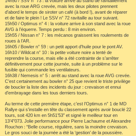
14h50 / SSV n° 73 : la voiture arrive au stand de ravitaillement
avec la roue ARG crevée, mais les deux pilotes prennent
d’abord le temps de siroter un café (à bord !), avant de réparer
et de faire le plein ! Le SSV n° 72 ravitaille au tour suivant.
15h50 / Optimus n° 4 : la voiture arrive à son stand avec la roue
AVG à l’équerre. Temps perdu : 8 min environ.
15h55 / Nissan n° 7 : les mécanos graissent les roulements de
roues à l’AR.
16h05 / Bowler n° 59 : un petit apport d’huile pour le pont AV.
16h10 / Wildcat n° 10 : la petite voiture noire a tenté de
reprendre la course, mais elle a été contrainte de s’arrêter
définitivement pour cette journée, suite à un problème sur le
fusible qui commande les ventilateurs.
16h38 / Nemesis n° 5 : arrêt au stand avec la roue AVG crevée.
C’est certainement au bowler n° 25 que revient le triste privilège
de boucler la liste des incidents du jour : crevaison et ennui
d’embrayage dans les tous derniers tours.
Au terme de cette première étape, c’est l’Optimus n° 1 de MD
Rallye qui s’installe en tête du classement après avoir bouclé 22
tours, soit 420 km en 5h51’53” et signé le meilleur tour en
13’4”073. Jolie performance pour Pierre Lachaume et Alexandre
Rouchon : “Belle course, régulière, sans la moindre crevaison.
Le gros souci de la journée a été la ‘gestion’ de la poussière.