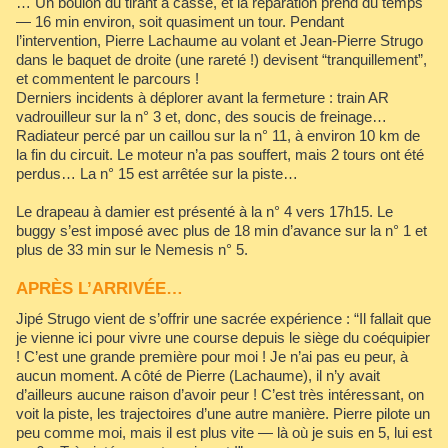
… Un boulon du tirant a cassé, et la réparation prend du temps
— 16 min environ, soit quasiment un tour. Pendant
l’intervention, Pierre Lachaume au volant et Jean-Pierre Strugo
dans le baquet de droite (une rareté !) devisent “tranquillement”,
et commentent le parcours !
Derniers incidents à déplorer avant la fermeture : train AR
vadrouilleur sur la n° 3 et, donc, des soucis de freinage…
Radiateur percé par un caillou sur la n° 11, à environ 10 km de
la fin du circuit. Le moteur n’a pas souffert, mais 2 tours ont été
perdus… La n° 15 est arrêtée sur la piste…
Le drapeau à damier est présenté à la n° 4 vers 17h15. Le
buggy s’est imposé avec plus de 18 min d’avance sur la n° 1 et
plus de 33 min sur le Nemesis n° 5.
APRÈS L’ARRIVÉE…
Jipé Strugo vient de s’offrir une sacrée expérience : “Il fallait que
je vienne ici pour vivre une course depuis le siège du coéquipier
! C’est une grande première pour moi ! Je n’ai pas eu peur, à
aucun moment. A côté de Pierre (Lachaume), il n’y avait
d’ailleurs aucune raison d’avoir peur ! C’est très intéressant, on
voit la piste, les trajectoires d’une autre manière. Pierre pilote un
peu comme moi, mais il est plus vite — là où je suis en 5, lui est