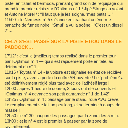
piste, en t’shirt et bermuda, prenant grand soin de l’équipage qui
prend le premier relais sur l’Optimus n° 1 / Jipé Strugo au volant
et Antoine Morel / : “Il faut que je les soigne, ‘mes petits’…”
11h00 : le Nemesis n° 5 s’élance en crachant un énorme
panache de fumée noire. “Smul” a vu la scène : “C’est un diesel
?”…
CELA S’EST PASSÉ SUR LA PISTE ET/OU DANS LE
PADDOCK…
17’12” : c’est le (meilleur) temps réalisé dans le premier tour,
par l’Optimus n° 4 — qui s’est rapidement porté en tête, au
détriment du n° 1….
11h15 / Toyota n° 14 - la voiture est signalée en état de récidive
sur la piste, avec la porte du coffre AR ouverte ! Le “problème” a
été définitivement réglé plus tard avec de l’adhésif large !
12h00 : après 1 heure de course, 3 tours ont été couverts et
l’Optimus n° 4 devance son petit camarade n° 1 de 1’42”
12h25 / Optimus n° 4 : passage par le stand, roue AVG crevé.
Le remplacement se fait un peu long, et se termine à coups de
masse !
12h50 : le n° 30 inaugure les passages par la zone des 5 min.
13h00 : et le n° 4 est le premier à passer par la zone de
ravitaillement.