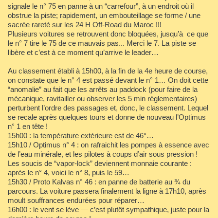
signale le n° 75 en panne à un “carrefour”, à un endroit où il
obstrue la piste; rapidement, un embouteillage se forme / une
sacrée rareté sur les 24 H Off-Road du Maroc !!!
Plusieurs voitures se retrouvent donc bloquées, jusqu’à ce que
le n° 7 tire le 75 de ce mauvais pas... Merci le 7. La piste se
libère et c’est à ce moment qu’arrive le leader…
Au classement établi à 15h00, à la fin de la 4e heure de course,
on constate que le n° 4 est passé devant le n° 1… On doit cette
“anomalie” au fait que les arrêts au paddock (pour faire de la
mécanique, ravitailler ou observer les 5 min réglementaires)
perturbent l’ordre des passages et, donc, le classement. Lequel
se recale après quelques tours et donne de nouveau l’Optimus
n° 1 en tête !
15h00 : la température extérieure est de 46°…
15h10 / Optimus n° 4 : on rafraichit les pompes à essence avec
de l’eau minérale, et les pilotes à coups d’air sous pression !
Les soucis de “vapor-lock” deviennent monnaie courante :
après le n° 4, voici le n° 8, puis le 59…
15h30 / Proto Kalvas n° 46 : en panne de batterie au ¾ du
parcours. La voiture passera finalement la ligne à 17h10, après
moult souffrances endurées pour réparer…
16h00 : le vent se lève — c’est plutôt sympathique, juste pour la