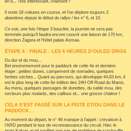
en 6... Très intéressant, vraiment !”
Il reste 18 voitures en course, et l’on déplore toujours 2
abandons depuis le début du rallye / les n° 6, et 10.
Ce soir, une fois l’étape 3 bouclée, la journée ne sera pas
terminée puisqu’il faudra encore couvrir une liaison de 170 km,
direction Zagora et l’hôtel palais Asmaa.
ÉTAPE 4 - FINALE : LES 6 HEURES D’OULED DRISS
Du dur et du mou…
Bel environnement pour le paddock de cette 4e et dernière
étape : petites dunes, campement de nomades, quelques
herbes sèches... Quant au parcours, qui développe 44,83 km, il
est le plus long de cette 6e édition des 24H Off-Road du Maroc.
Au menu, quelques passages de dunettes, du sable mou, des
secteurs plus roulants, des cailloux et... une grosse chaleur !
CELA S’EST PASSÉ SUR LA PISTE ET/OU DANS LE
PADDOCK…
Au moment du départ, le n° 46 manque à l’appel : crevaison à
l’ARD pendant le tour de reconnaissance du circuit. Hier, le
proto Kalvas avait souffert non pas de problème de surchauffe,