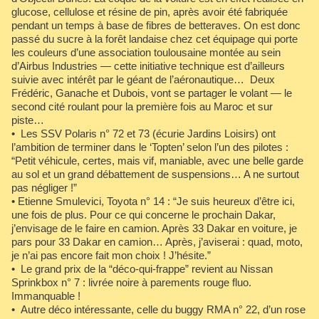
glucose, cellulose et résine de pin, après avoir été fabriquée
pendant un temps à base de fibres de betteraves. On est donc
passé du sucre à la forêt landaise chez cet équipage qui porte
les couleurs d’une association toulousaine montée au sein
d’Airbus Industries — cette initiative technique est d’ailleurs
suivie avec intérêt par le géant de l’aéronautique… Deux
Frédéric, Ganache et Dubois, vont se partager le volant — le
second cité roulant pour la première fois au Maroc et sur
piste…
• Les SSV Polaris n° 72 et 73 (écurie Jardins Loisirs) ont
l’ambition de terminer dans le ‘Topten’ selon l’un des pilotes :
“Petit véhicule, certes, mais vif, maniable, avec une belle garde
au sol et un grand débattement de suspensions… A ne surtout
pas négliger !”
• Etienne Smulevici, Toyota n° 14 : “Je suis heureux d’être ici,
une fois de plus. Pour ce qui concerne le prochain Dakar,
j’envisage de le faire en camion. Après 33 Dakar en voiture, je
pars pour 33 Dakar en camion… Après, j’aviserai : quad, moto,
je n’ai pas encore fait mon choix ! J’hésite.”
• Le grand prix de la “déco-qui-frappe” revient au Nissan
Sprinkbox n° 7 : livrée noire à parements rouge fluo.
Immanquable !
• Autre déco intéressante, celle du buggy RMA n° 22, d’un rose