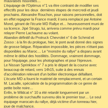
mauvaises nouvelles…
L’équipage de l’Optimus n°1 va être contraint de modifier ses
effectifs pour les deux dernières étapes de mercredi et jeudi
prochains. Alexandre Rouchon, pour raisons personnelles, doit
en effet regagner la France mardi; il sera remplacé par Antoine
Morel, gérant de l’écurie MD Rallye et… heureusement muni de
sa licence. Jipé Strugo, lui, arrivera comme prévu mardi pour
relayer Pierre Lachaume au volant.
Abandon définitif du Protruck Chevrolet n° 6 de Schmid et
Zosso : à la fin du prologue, hier, le pont avait donné des signes
de grosse fatigue. Réparation impossible, les pièces n’étant pas
disponibles au Maroc… Le “monstre du rallye” a disparu avant
même le début des hostilités. Dommage, vraiment dommage,
pour l’équipage, pour les photographes et pour l’épreuve.
Le Nissan Sprinkbox n° 7 a pris le départ de la course avec
beaucoup de retard, vers 14h15, suite à des ennuis
d’accélération relevant d’un boîtier électronique défaillant.
L’écurie MD a fourni le matériel de remplacement, et un certain
M. Lacaille, spécialiste de la programmation de ce genre de
petite boîte noire…
Enfin, le Wildcat n° 10 a été retardé longuement par un
problème de surchauffe survenu dès le premier tour… Le seul
équipage marocain du rallye, déjà victime d’un tonneau hier,
joue de malchance.