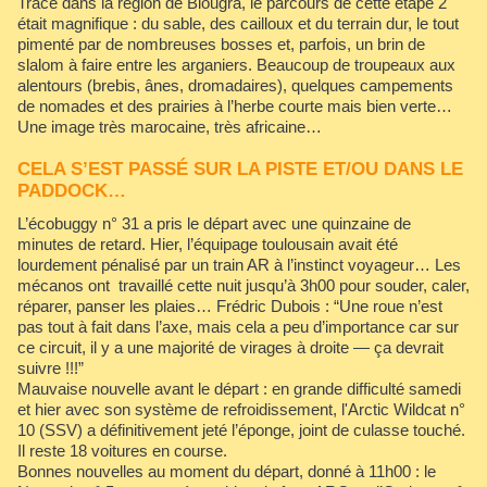
Tracé dans la région de Biougra, le parcours de cette étape 2
était magnifique : du sable, des cailloux et du terrain dur, le tout
pimenté par de nombreuses bosses et, parfois, un brin de
slalom à faire entre les arganiers. Beaucoup de troupeaux aux
alentours (brebis, ânes, dromadaires), quelques campements
de nomades et des prairies à l’herbe courte mais bien verte…
Une image très marocaine, très africaine…
CELA S’EST PASSÉ SUR LA PISTE ET/OU DANS LE
PADDOCK…
L’écobuggy n° 31 a pris le départ avec une quinzaine de
minutes de retard. Hier, l’équipage toulousain avait été
lourdement pénalisé par un train AR à l’instinct voyageur… Les
mécanos ont travaillé cette nuit jusqu’à 3h00 pour souder, caler,
réparer, panser les plaies… Frédric Dubois : “Une roue n’est
pas tout à fait dans l’axe, mais cela a peu d’importance car sur
ce circuit, il y a une majorité de virages à droite — ça devrait
suivre !!!”
Mauvaise nouvelle avant le départ : en grande difficulté samedi
et hier avec son système de refroidissement, l'Arctic Wildcat n°
10 (SSV) a définitivement jeté l’éponge, joint de culasse touché.
Il reste 18 voitures en course.
Bonnes nouvelles au moment du départ, donné à 11h00 : le