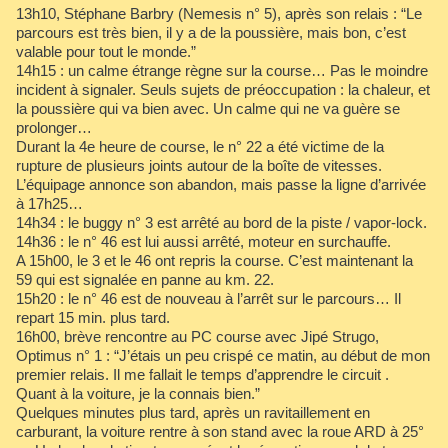
13h10, Stéphane Barbry (Nemesis n° 5), après son relais : “Le
parcours est très bien, il y a de la poussière, mais bon, c’est
valable pour tout le monde.”
14h15 : un calme étrange règne sur la course… Pas le moindre
incident à signaler. Seuls sujets de préoccupation : la chaleur, et
la poussière qui va bien avec. Un calme qui ne va guère se
prolonger…
Durant la 4e heure de course, le n° 22 a été victime de la
rupture de plusieurs joints autour de la boîte de vitesses.
L’équipage annonce son abandon, mais passe la ligne d’arrivée
à 17h25…
14h34 : le buggy n° 3 est arrêté au bord de la piste / vapor-lock.
14h36 : le n° 46 est lui aussi arrêté, moteur en surchauffe.
A 15h00, le 3 et le 46 ont repris la course. C’est maintenant la
59 qui est signalée en panne au km. 22.
15h20 : le n° 46 est de nouveau à l’arrêt sur le parcours… Il
repart 15 min. plus tard.
16h00, brève rencontre au PC course avec Jipé Strugo,
Optimus n° 1 : “J’étais un peu crispé ce matin, au début de mon
premier relais. Il me fallait le temps d’apprendre le circuit .
Quant à la voiture, je la connais bien.”
Quelques minutes plus tard, après un ravitaillement en
carburant, la voiture rentre à son stand avec la roue ARD à 25°