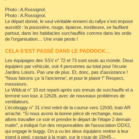
Photo : A.Rossignol.
Photo : A.Rossignol.
Le départ donné, le seul véritable ennemi du rallye s’est imposé
aussitôt : la poussière, rouge, épaisse, insidieuse, se faufilant
partout, dans les habitacles surchauffés comme dans les ordis
de l’organisation… Une vraie peste !
CELA S’EST PASSÉ DANS LE PADDOCK…
Les équipages des SSV n° 72 et 73 sont seuls au monde. Deux
équipiers par véhicule, soit 4 personnes au total pour l’écurie
Jardins Loisirs. Pas une de plus. Et, donc, pas d’assistance !
“Nous faisons ça ‘à l’ancienne’, et pour le plaisir !” Respect,
messieurs.
Le Wildcat n° 10 est reparti après ses ennuis de surchauffe et a
terminé son tour, à 12h28, avec de nouveaux problèmes de
ventilateurs.
L’écobuggy n° 31 s’est retiré de la course vers 12h30, train AR
arraché. “Si nous avons la bonne pièce de rechange, nous
allons travailler ce soir et prendre le départ de l’étape 2 demain
matin”, a indiqué l’un des responsables de l’association ODX2,
qui engage le buggy. On a vu les deux équipiers rentrer à leur
stand à pied, casque à la main, sur le coup de 15h45…