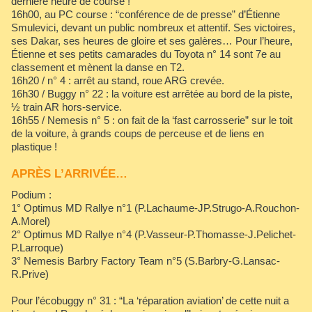
dernière heure de course !
16h00, au PC course : “conférence de de presse” d’Étienne
Smulevici, devant un public nombreux et attentif. Ses victoires,
ses Dakar, ses heures de gloire et ses galères… Pour l’heure,
Étienne et ses petits camarades du Toyota n° 14 sont 7e au
classement et mènent la danse en T2.
16h20 / n° 4 : arrêt au stand, roue ARG crevée.
16h30 / Buggy n° 22 : la voiture est arrêtée au bord de la piste,
½ train AR hors-service.
16h55 / Nemesis n° 5 : on fait de la ‘fast carrosserie” sur le toit
de la voiture, à grands coups de perceuse et de liens en
plastique !
APRÈS L’ARRIVÉE…
Podium :
1° Optimus MD Rallye n°1 (P.Lachaume-JP.Strugo-A.Rouchon-
A.Morel)
2° Optimus MD Rallye n°4 (P.Vasseur-P.Thomasse-J.Pelichet-
P.Larroque)
3° Nemesis Barbry Factory Team n°5 (S.Barbry-G.Lansac-
R.Prive)
Pour l’écobuggy n° 31 : “La ‘réparation aviation’ de cette nuit a