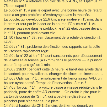
Nemesis n° 5 a retrouvé son bloc de feux ARG, et l’Optimus n°
75 son capot !
Le buggy n° 15 a pris le départ avec une bonne heure de retard,
suite à un gros problème d’embrayage dans la matinée.
La boucle, qui développe 21,6 km, a été avalée en 15 min. dans
le premier tour par le leader de la course, l’Optimus n° 1. Au
premier passage dans le paddock, le n° 22 était passée devant
le n° 11, pourtant parti devant elle.
11h50 / bowler n° 59 : remplacement de la rotule de direction à
l’AVG.
12h05 / n° 31 : problème de sélection des rapports sur la boîte
de vitesses rapidement réglé.
12h20 : le n° 22 et le n° 14 sont sanctionnés pour dépassement
de la vitesse autorisée (40 km/h) dans le paddock — la punition
est un “stop-and-go” de 1 min.
13h00 / 13h30 : pendant cette ½ heure, le ballet des arrêts dans
le paddock pour ravitailler ou changer de pilotes est incessant…
13h50 / Optimus n° 1 : remplacement de l’amortisseur AVD, un
boulon ayant cassé. Temps de l’intervention : 3 min. !
14h40 / Toyota n° 14 : la voiture passe à vitesse réduite dans le
paddock, porte de coffre AR ouverte… On craint le pire pour le
carton de course de “Smul”, qui a peut-être glissé sur le
plancher pour s’écraser sur la piste !
14h45 : à hauteur du CP1, à moins de 2 km du départ, on