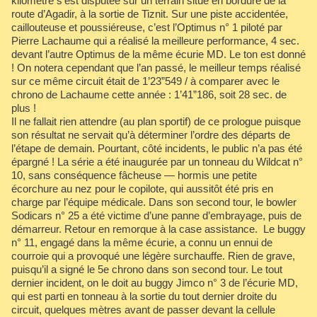
kilomètre s’est disputée sur un terrain situé en bordure de la
route d’Agadir, à la sortie de Tiznit. Sur une piste accidentée,
caillouteuse et poussiéreuse, c’est l’Optimus n° 1 piloté par
Pierre Lachaume qui a réalisé la meilleure performance, 4 sec.
devant l’autre Optimus de la même écurie MD. Le ton est donné
! On notera cependant que l’an passé, le meilleur temps réalisé
sur ce même circuit était de 1’23”549 / à comparer avec le
chrono de Lachaume cette année : 1’41”186, soit 28 sec. de
plus !
Il ne fallait rien attendre (au plan sportif) de ce prologue puisque
son résultat ne servait qu’à déterminer l’ordre des départs de
l’étape de demain. Pourtant, côté incidents, le public n’a pas été
épargné ! La série a été inaugurée par un tonneau du Wildcat n°
10, sans conséquence fâcheuse — hormis une petite
écorchure au nez pour le copilote, qui aussitôt été pris en
charge par l’équipe médicale. Dans son second tour, le bowler
Sodicars n° 25 a été victime d’une panne d’embrayage, puis de
démarreur. Retour en remorque à la case assistance. Le buggy
n° 11, engagé dans la même écurie, a connu un ennui de
courroie qui a provoqué une légère surchauffe. Rien de grave,
puisqu’il a signé le 5e chrono dans son second tour. Le tout
dernier incident, on le doit au buggy Jimco n° 3 de l’écurie MD,
qui est parti en tonneau à la sortie du tout dernier droite du
circuit, quelques mètres avant de passer devant la cellule