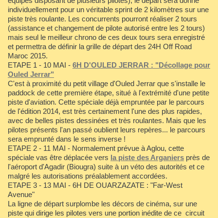
équipes disposant de plusieurs pilotes), le départ sera donné
individuellement pour un véritable sprint de 2 kilomètres sur une
piste très roulante. Les concurrents pourront réaliser 2 tours
(assistance et changement de pilote autorisé entre les 2 tours)
mais seul le meilleur chrono de ces deux tours sera enregistré
et permettra de définir la grille de départ des 24H Off Road
Maroc 2015.
ETAPE 1 - 10 MAI -
6H D'OULED JERRAR : "Décollage pour
Ouled Jerrar"
C'est à proximité du petit village d'Ouled Jerrar que s'installe le
paddock de cette première étape, situé à l'extrémité d'une petite
piste d'aviation. Cette spéciale déjà empruntée par le parcours
de l'édition 2014, est très certainement l'une des plus rapides,
avec de belles pistes dessinées et très roulantes. Mais que les
pilotes présents l'an passé oublient leurs repères... le parcours
sera emprunté dans le sens inverse !
ETAPE 2 - 11 MAI - Normalement prévue à Aglou, cette
spéciale vas être déplacée vers
la piste des Arganiers
près de
l'aéroport d'Agadir (Biougra) suite à un véto des autorités et ce
malgré les autorisations préalablement accordées.
ETAPE 3 - 13 MAI - 6H DE OUARZAZATE : "Far-West
Avenue"
La ligne de départ surplombe les décors de cinéma, sur une
piste qui dirige les pilotes vers une portion inédite de ce circuit