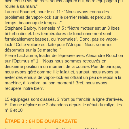
bien tenu ! Pas de réels soucis aujourd’hui, notre équipage a pu
rouler à sa main.”
Laurent Fouquet, pour le n° 11 : “Nous avons connu des
problèmes de vapor-lock sur le dernier relais, et perdu du
temps, beaucoup de temps…”
Stéphane Barbry, Nemesis n° 5 : “Notre moteur est un 3 litres
bi-turbo diesel. Les températures de fonctionnement sont
formidablement basses, ou “normales”. Donc, pas de vapor-
lock ! Cette voiture est faite pour l’Afrique ! Nous sommes
désormais sur la 3e marche !"
Pierre Lachaume, leader de l’épreuve avec Alexandre Rouchon
sur l’Optimus n° 1 : “Nous nous sommes retrouvés en
deuxième position à un moment de la course. Pas de panique,
nous avons géré comme il le fallait et, surtout, nous avons su
éviter des ennuis de vapor-lock en offrant un peu de repos à la
machine, à l’ombre, au bon moment ! Bref, nous avons
récupéré ‘notre bien’.”
15 équipages sont classés, 3 n’ont pu franchir la ligne d’arrivée.
Et l’on ne déplore que 2 abandons depuis le début du rallye, les
n° 6 et 10.
ÉTAPE 3 : 6H DE OUARZAZATE