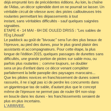
déjà emprunté lors de précédentes éditions. Au loin, la chaîne
de l'Atlas, un décor splendide dont on ne pourrait se lasser. Un
véritable circuit de vitesse avec des pistes caillouteuses très
roulantes permettant les dépassements à tout
instant, sans véritables difficultés - sauf quelques saignées
signalées.
ETAPE 4 - 14 MAI - 6H DE OULED DRISS : "Les sables de
l'Erg Lihoudi"
Le paddock au goût de "bivouac" sera l'un des plus beaux de
l'épreuve, au pied des dunes, pour le plus grand plaisir des
assistants et accompagnateurs. Pour cette étape, la plus
longue de l'édition 2015, quelques passages de dunettes sans
difficultés, une grande portion de pistes sur sable mou, ou
parfois plus roulantes ; comme toujours, se doubler
sera un jeu d'enfant dans ce décor venant compléter
parfaitement la belle panoplie des paysages marocains...
Que les pilotes novices en franchissement de dunes soient
rassurés, il ne s'agit pas ici de perdre les concurrents dans
un gigantesque tas de sable, d'autant plus que le concept
même de l'épreuve ne permet pas de rouler 6H non-stop
en boucle dans les dunes - les franchissements seraient de
plus en plus incertains.
L'ARRIVEE.