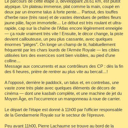
Le parcours de cette étape 3, développant 28.61 km, est plutôt
atypique. Un plateau immense, plat comme la main, coupé en
deux par un énorme talus à forte pente… Partout, des touffes
d’herbe rase (très rase) et de vastes étendues de petites fleurs
jaune pâle, façon immortelle… Le début est très roulant et ultra-
rapide, cap sur la chaîne de l’Atlas encore légèrement enneigée
— ça roule vraiment très vite ! Ensuite, le décor change, la piste
devient caillouteuse, un peu plus cassante, avec quelques
énormes “pièges”. On longe un champ de tir, habituellement
fréquenté par les chars lourds de l’Armée Royale — les cibles
utilisées lors des exercices sont bien visibles, au pied d’une
colline…
Message aux concurrents et aux contrôleurs des CP : dès la fin
des 6 heures, prière de rentrer au plus vite au bercail…!
A l’opposé, derrière le paddock, un talus et, en contrebas, une
vaste zone très plate avec quelques éléments de décors de
cinéma — dont une kasbah complète, et une machine de jet du
Moyen Âge, en l’occurrence un mangonneau à roue de carrier.
Le départ de l’étape est donné à 11h00 par l’officier responsable
de la Gendarmerie Royale sur le secteur de l’épreuve.
Peu avant 11h00, Pierre Lachaume se trouve au bord de la