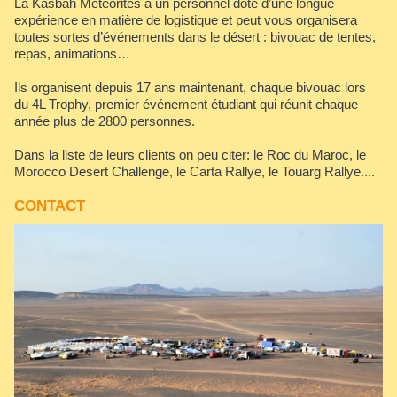
La Kasbah Météorites a un personnel doté d’une longue
expérience en matière de logistique et peut vous organisera
toutes sortes d’événements dans le désert : bivouac de tentes,
repas, animations…
Ils organisent depuis 17 ans maintenant, chaque bivouac lors
du 4L Trophy, premier événement étudiant qui réunit chaque
année plus de 2800 personnes.
Dans la liste de leurs clients on peu citer: le Roc du Maroc, le
Morocco Desert Challenge, le Carta Rallye, le Touarg Rallye....
CONTACT