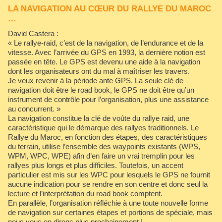
​LA NAVIGATION AU CŒUR DU RALLYE DU MAROC
…
David Castera :
« Le rallye-raid, c’est de la navigation, de l’endurance et de la
vitesse. Avec l’arrivée du GPS en 1993, la dernière notion est
passée en tête. Le GPS est devenu une aide à la navigation
dont les organisateurs ont du mal à maîtriser les travers.
Je veux revenir à la période ante GPS. La seule clé de
navigation doit être le road book, le GPS ne doit être qu’un
instrument de contrôle pour l’organisation, plus une assistance
au concurrent. »
La navigation constitue la clé de voûte du rallye raid, une
caractéristique qui le démarque des rallyes traditionnels. Le
Rallye du Maroc, en fonction des étapes, des caractéristiques
du terrain, utilise l’ensemble des waypoints existants (WPS,
WPM, WPC, WPE) afin d’en faire un vrai tremplin pour les
rallyes plus longs et plus difficiles. Toutefois, un accent
particulier est mis sur les WPC pour lesquels le GPS ne fournit
aucune indication pour se rendre en son centre et donc seul la
lecture et l’interprétation du road book comptent.
En parallèle, l’organisation réfléchie à une toute nouvelle forme
de navigation sur certaines étapes et portions de spéciale, mais
nous vous en dirons plus prochainement !