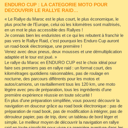
ENDURO CUP : LA CATEGORIE MOTO POUR
DECOUVRIR LE RALLYE RAID…
« Le Rallye du Maroc est le plus court, le plus économique, le
plus proche de l’Europe, celui où les kilomètres sont maîtrisés,
en un mot le plus accessible des Rallyes !
Je connais bien les enduristes et ce qui les rebutent à franchir le
pas vers le Rallye Raid, c’est pourquoi les Enduro Cup auront
un road-book électronique, une première !
Venez avec deux pneus, deux mousses et une démultiplication
adaptée et le tour est joué. »
Le rallye du Maroc en ENDURO CUP est le choix idéal pour
faire ses premiers pas en rallye raid : un format court, des
kilométrages quotidiens raisonnables, pas de roulage en
nocturne, des parcours différents pour les motos et
autos/camions, un ravitaillement tous les 120 km, une moto
légère avec peu de préparation, tous les ingrédients d’une
première expérience réussie en toute sécurité !
En plus d’une préparation simplifiée, vous pouvez découvrir la
navigation en douceur grâce au road book électronique : pas de
préparation de road book, pas de modification à intégrer, pas de
dérouleur papier, pas de trip, donc un tableau de bord léger et
simple. Le meilleur moyen de découvrir la navigation en rallye
raid en toute simplicité pour vivre sa première aventure dans les