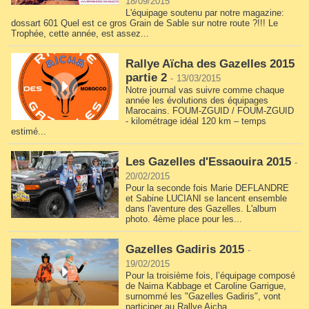
18/09/2015
L'équipage soutenu par notre magazine:
dossart 601 Quel est ce gros Grain de Sable sur notre route ?!!! Le
Trophée, cette année, est assez...
Rallye Aïcha des Gazelles 2015
partie 2
-
13/03/2015
Notre journal vas suivre comme chaque
année les évolutions des équipages
Marocains. FOUM-ZGUID / FOUM-ZGUID
- kilométrage idéal 120 km – temps
estimé...
Les Gazelles d'Essaouira 2015
-
20/02/2015
Pour la seconde fois Marie DEFLANDRE
et Sabine LUCIANI se lancent ensemble
dans l'aventure des Gazelles. L'album
photo. 4ème place pour les...
Gazelles Gadiris 2015
-
19/02/2015
Pour la troisième fois, l’équipage composé
de Naima Kabbage et Caroline Garrigue,
surnommé les "Gazelles Gadiris", vont
participer au Rallye Aicha...